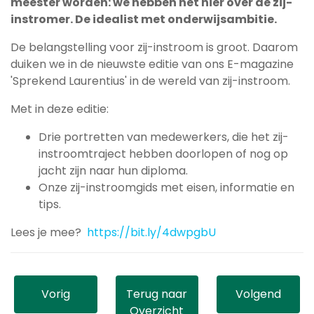
meester worden: we hebben het hier over de zij-
instromer. De idealist met onderwijsambitie.
De belangstelling voor zij-instroom is groot. Daarom
duiken we in de nieuwste editie van ons E-magazine
'Sprekend Laurentius' in de wereld van zij-instroom.
Met in deze editie:
Drie portretten van medewerkers, die het zij-
instroomtraject hebben doorlopen of nog op
jacht zijn naar hun diploma.
Onze zij-instroomgids met eisen, informatie en
tips.
Lees je mee?
https://bit.ly/4dwpgbU
Vorig
Terug naar
Volgend
Overzicht